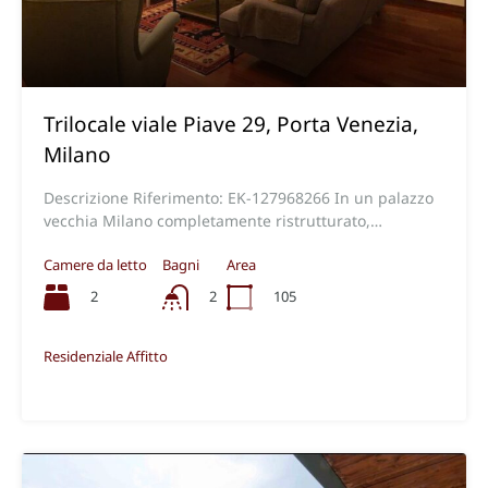
Trilocale viale Piave 29, Porta Venezia,
Milano
Descrizione Riferimento: EK-127968266 In un palazzo
vecchia Milano completamente ristrutturato,…
Camere da letto
Bagni
Area
2
105
2
Residenziale Affitto
€2.083,00