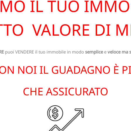
MO IL TUO IMMO
TO VALORE DI 
RE
puoi VENDERE il tuo immobile in modo
semplice
e
veloce
ma s
ON NOI IL GUADAGNO È P
CHE ASSICURATO