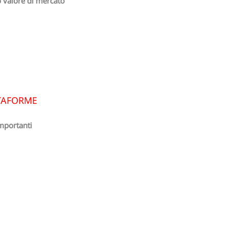
o valore di mercato
TTAFORME
mportanti