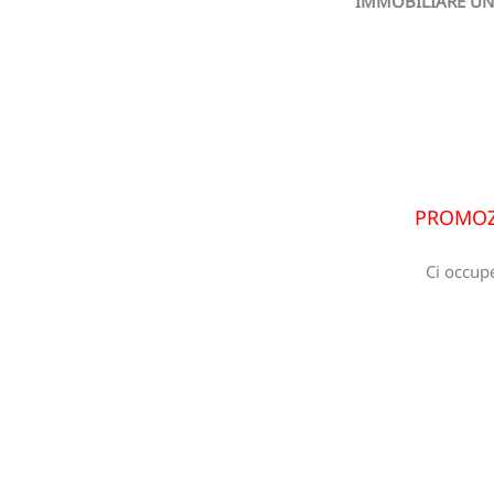
IMMOBILIARE U
PROMOZI
Ci occup