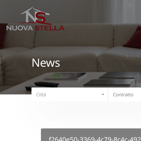
News
Città
Contratto
f2640e50-3369-4c79-8c4c-49