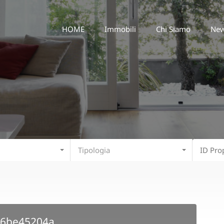
HOME
Immobili
Chi Siamo
HOME
Immobili
Chi Siamo
Ne
Tipologia
26be45204a