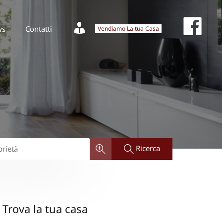
Fa
Vendiamo La tua Casa
News
Contatti
Fac
ws
Contatti
Vendiamo La tua Casa
Ricerca
Trova la tua casa