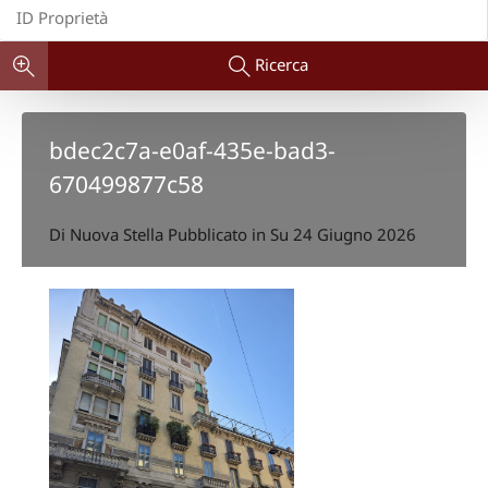
Ricerca
bdec2c7a-e0af-435e-bad3-
670499877c58
Di
Nuova Stella
Pubblicato in Su
24 Giugno 2026