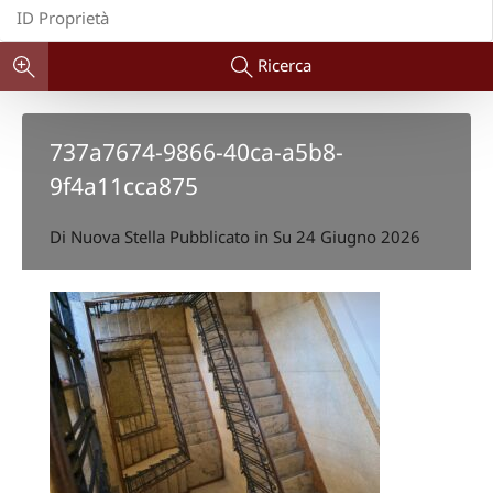
Ricerca
737a7674-9866-40ca-a5b8-
9f4a11cca875
Di
Nuova Stella
Pubblicato in Su
24 Giugno 2026