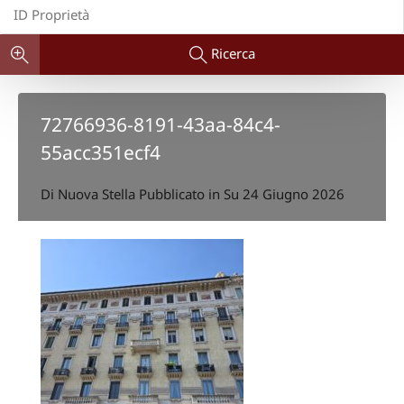
Ricerca
72766936-8191-43aa-84c4-
55acc351ecf4
Di
Nuova Stella
Pubblicato in Su
24 Giugno 2026