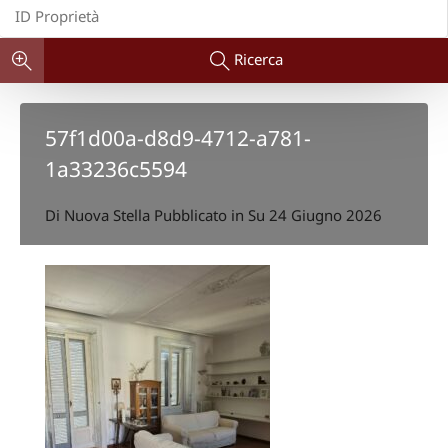
Ricerca
57f1d00a-d8d9-4712-a781-
1a33236c5594
Di
Nuova Stella
Pubblicato in Su
24 Giugno 2026