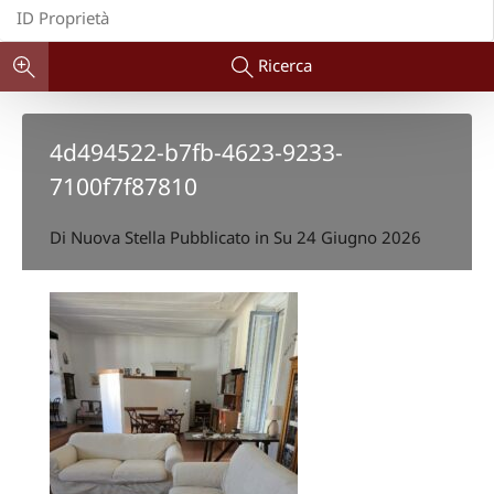
Ricerca
4d494522-b7fb-4623-9233-
7100f7f87810
Di
Nuova Stella
Pubblicato in Su
24 Giugno 2026