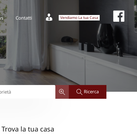
Fa
Vendiamo La tua Casa
News
Contatti
Fac
ws
Contatti
Vendiamo La tua Casa
Ricerca
Trova la tua casa