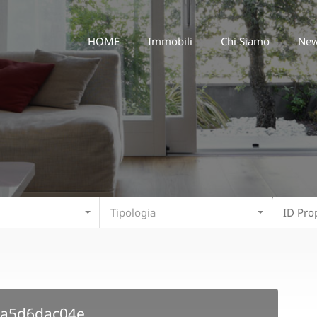
HOME
Immobili
Chi Siamo
HOME
Immobili
Chi Siamo
Ne
Tipologia
aa5d6dac04e