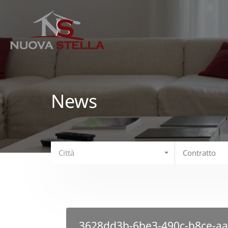
News
Città
Contratto
3628dd3b-6be3-490c-b8ce-a