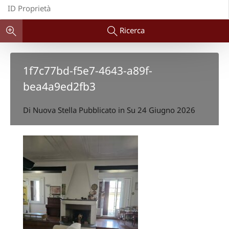
Ricerca
1f7c77bd-f5e7-4643-a89f-
bea4a9ed2fb3
Di
Nuova Stella
Pubblicato in Su
24 Giugno 2026