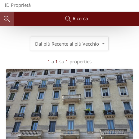
Ricerca
Dal più Recente al più Vecchio
1
a
1
su
1
properties