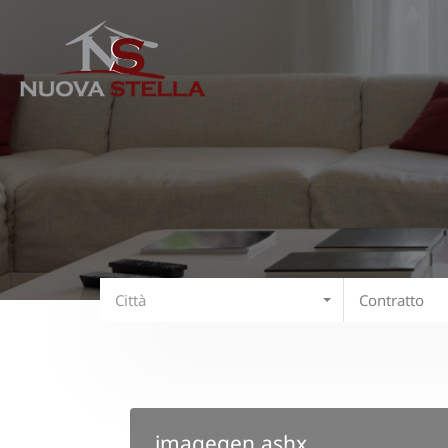
Città
Contratto
imagegen.ashx