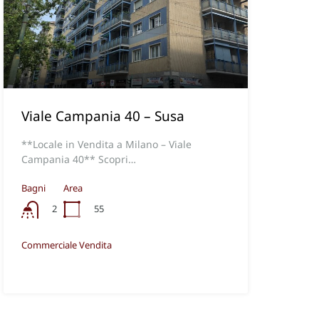
Viale Campania 40 – Susa
**Locale in Vendita a Milano – Viale
Campania 40** Scopri…
Bagni
Area
55
2
Commerciale Vendita
€250.000,00