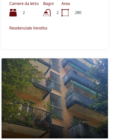
Camere da letto
Bagni
Area
2
280
2
Residenziale Vendita
€1,85